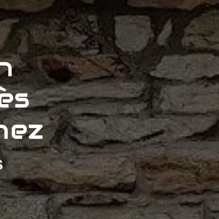
n
ès
nez
s