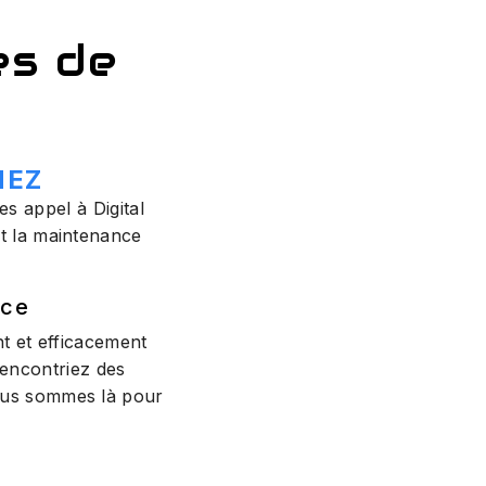
ès de
NEZ
s appel à Digital
et la maintenance
ice
nt et efficacement
encontriez des
nous sommes là pour