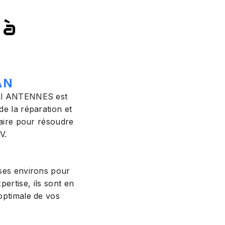
 à
AN
tal ANTENNES est
de la réparation et
faire pour résoudre
V.
e
 ses environs pour
ertise, ils sont en
optimale de vos