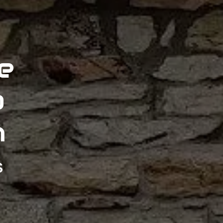
e
à
n
s