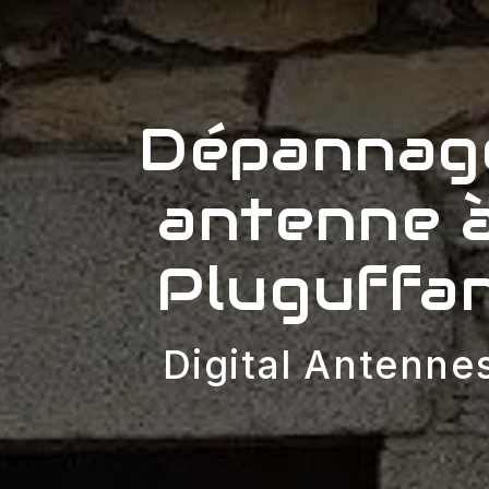
Dépannag
antenne 
Pluguffa
Digital Antenne