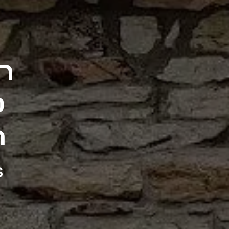
n
à
n
s