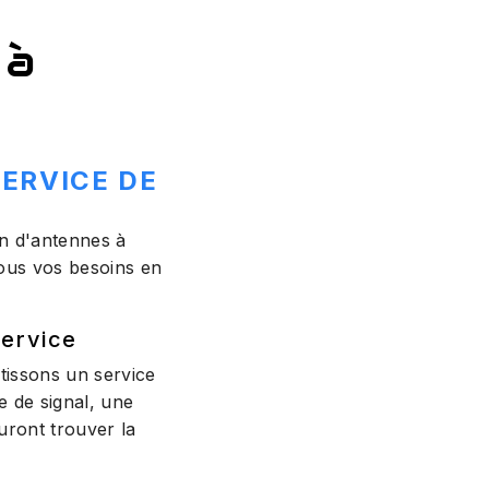
 à
SERVICE DE
on d'antennes à
ous vos besoins en
service
tissons un service
e de signal, une
ront trouver la