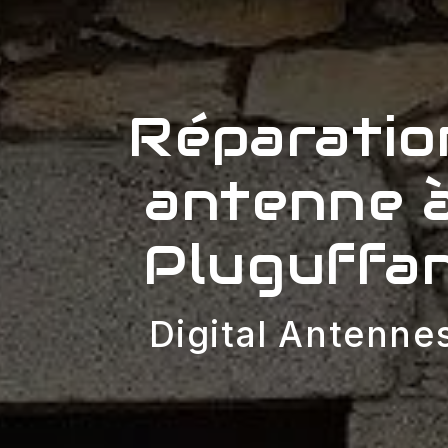
Réparatio
antenne 
Pluguffa
Digital Antenne